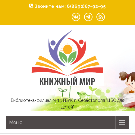
Звоните нам: 8(8692)67-92-95
Библиотека-филиал №13 ГБУК г. Севастополя "ЦБС для
детей"
Меню