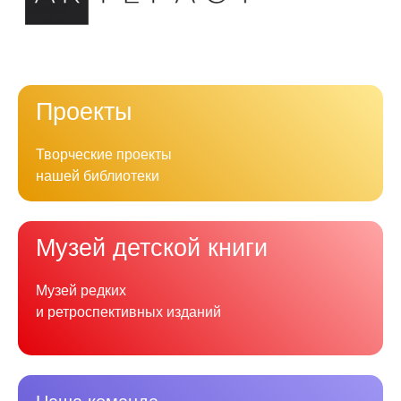
Проекты
Творческие проекты
нашей библиотеки
Музей детской книги
Музей редких
и ретроспективных изданий