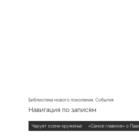
Библиотека нового поколения
,
События
Навигация по записям
Чарует осени круженье
«Самое главное» о Пав