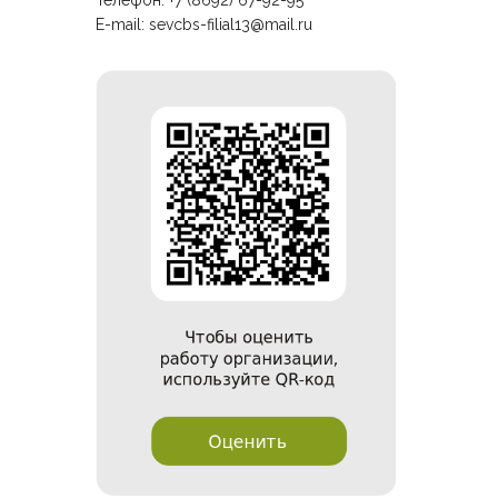
Телефон: +7 (8692) 67-92-95
E-mail:
sevcbs-filial13@mail.ru