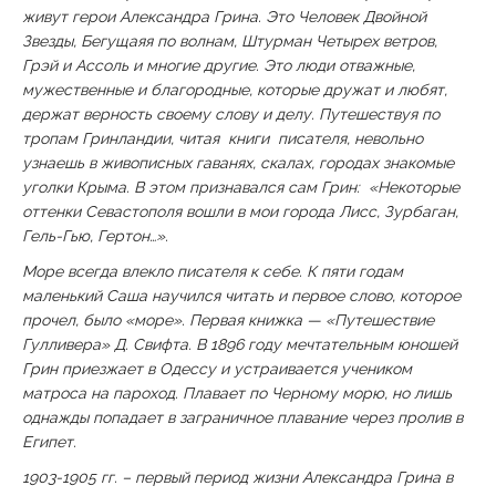
живут герои Александра Грина. Это Человек Двойной
Звезды, Бегущаяя по волнам, Штурман Четырех ветров,
Грэй и Ассоль и многие другие. Это люди отважные,
мужественные и благородные, которые дружат и любят,
держат верность своему слову и делу. Путешествуя по
тропам Гринландии, читая книги писателя, невольно
узнаешь в живописных гаванях, скалах, городах знакомые
уголки Крыма. В этом признавался сам Грин: «Некоторые
оттенки Севастополя вошли в мои города Лисс, Зурбаган,
Гель-Гью, Гертон…».
Море всегда влекло писателя к себе. К пяти годам
маленький Саша научился читать и первое слово, которое
прочел, было «море». Первая книжка — «Путешествие
Гулливера» Д. Свифта. В 1896 году мечтательным юношей
Грин приезжает в Одессу и устраивается учеником
матроса на пароход. Плавает по Черному морю, но лишь
однажды попадает в заграничное плавание через пролив в
Египет.
1903-1905 гг. – первый период жизни Александра Грина в