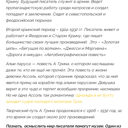
Крыму. Будущий писатель служит в армии. Ведет
пропагандистскую работу среди матросов и солдат,
попадает в заключение. Сидит в севастопольской и
феодосийской тюрьмах.
Второй крымский период – 1924-1932 гг. Писатель живет и
работает в Феодосии и Старом Крыму, где пишет
большинство своих лучших произведений. Это – «Золотая
цепь», «Бегущая по волнам», «Джесси и Моргиана»,
«Дорога в никуда», «Автобиографическая повесть».
Алые паруса — повесть А. Грина, о котором наслышаны
даже те, кто ее ещё не прочёл. Эта повесть о жизни
девочки Ассоль, которой странник предсказал, что за ней
явится принц на корабле под алыми парусами. Девушка
верит в это чудо и терпит всеобщее презрение, насмешки.
Но не одна Ассоль так романтична:
однажды в их бухту
заходит судно молодого капитана Грэя
.
Творческий путь А. Грина продолжался с 1906 – 1932 год, за
это время он создал около 500 произведений.
Познать, осмыслить мир писателя помогут музеи. Один из