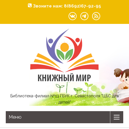
Звоните нам: 8(8692)67-92-95
Библиотека-филиал №13 ГБУК г. Севастополя "ЦБС для
детей"
Меню