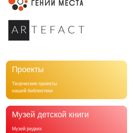
Проекты
Творческие проекты
нашей библиотеки
Музей детской книги
Музей редких