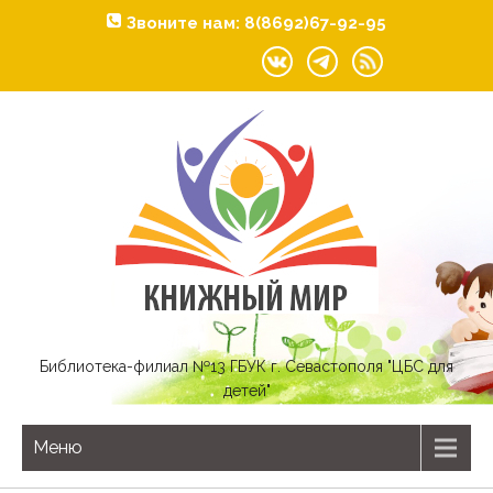
Звоните нам: 8(8692)67-92-95
Библиотека-филиал №13 ГБУК г. Севастополя "ЦБС для
детей"
Меню