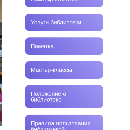
Услуги библиотеки
Памятка
Мастер-классы
Положение о
библиотеке
Правила пользования
библиотекой