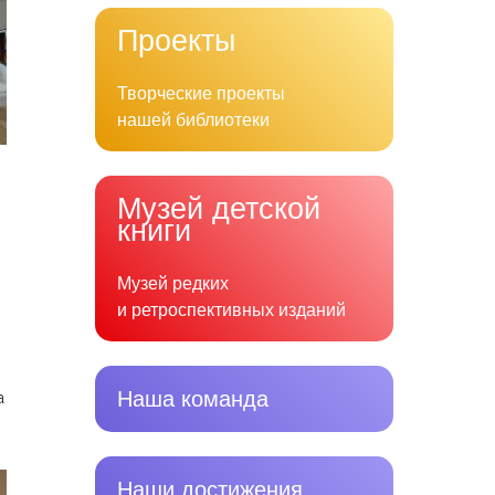
Проекты
Творческие проекты
нашей библиотеки
Музей детской
книги
Музей редких
и ретроспективных изданий
Наша команда
а
Наши достижения