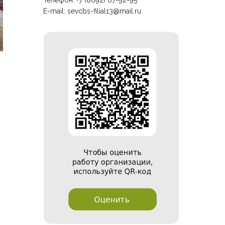
Телефон: +7 (8692) 67-92-95
E-mail:
sevcbs-filial13@mail.ru