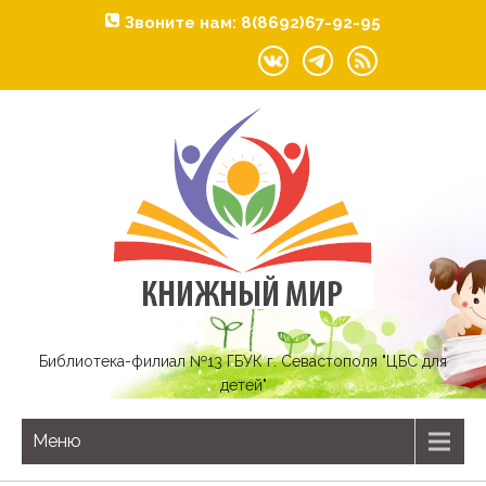
Звоните нам: 8(8692)67-92-95
Библиотека-филиал №13 ГБУК г. Севастополя "ЦБС для
детей"
Меню