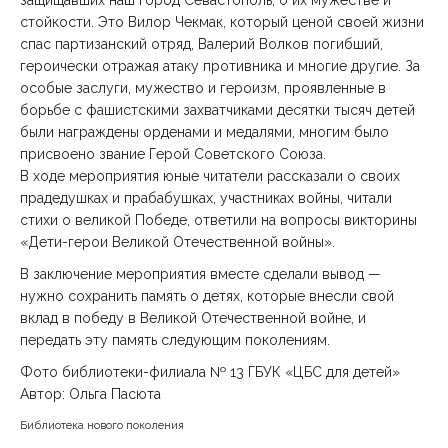
защищавших наш город Севастополь, о их мужестве и
стойкости. Это Вилор Чекмак, который ценой своей жизни
спас партизанский отряд, Валерий Волков погибший,
героически отражая атаку противника и многие другие. За
особые заслуги, мужество и героизм, проявленные в
борьбе с фашистскими захватчиками десятки тысяч детей
были награждены орденами и медалями, многим было
присвоено звание Герой Советского Союза.
В ходе мероприятия юные читатели рассказали о своих
прадедушках и прабабушках, участниках войны, читали
стихи о великой Победе, ответили на вопросы викторины
«Дети-герои Великой Отечественной войны».
В заключение мероприятия вместе сделали вывод —
нужно сохранить память о детях, которые внесли свой
вклад в победу в Великой Отечественной войне, и
передать эту память следующим поколениям.
Фото библиотеки-филиала № 13 ГБУК «ЦБС для детей»
Автор: Ольга Пасюта
Библиотека нового поколения