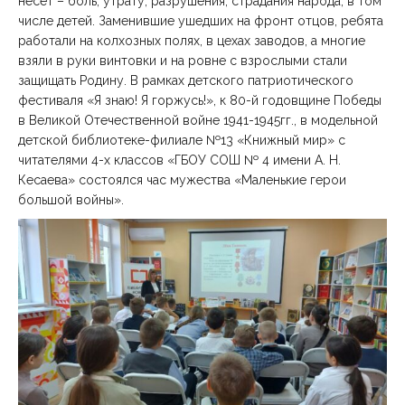
несет – боль, утрату, разрушения, страдания народа, в том
числе детей. Заменившие ушедших на фронт отцов, ребята
работали на колхозных полях, в цехах заводов, а многие
взяли в руки винтовки и на ровне с взрослыми стали
защищать Родину. В рамках детского патриотического
фестиваля «Я знаю! Я горжусь!», к 80-й годовщине Победы
в Великой Отечественной войне 1941-1945гг., в модельной
детской библиотеке-филиале №13 «Книжный мир» с
читателями 4-х классов «ГБОУ СОШ № 4 имени А. Н.
Кесаева» состоялся час мужества «Маленькие герои
большой войны».