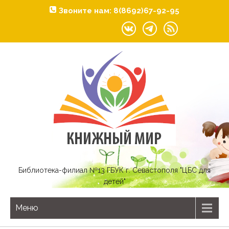
Звоните нам: 8(8692)67-92-95
Библиотека-филиал №13 ГБУК г. Севастополя "ЦБС для
детей"
Меню