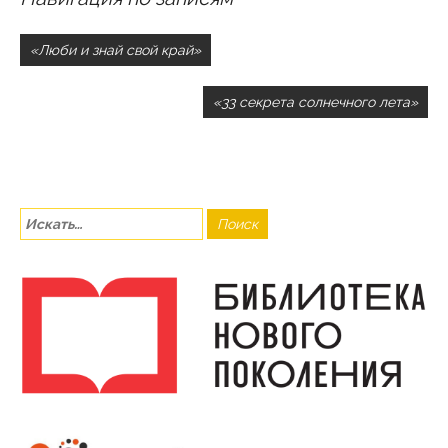
«Люби и знай свой край»
«33 секрета солнечного лета»