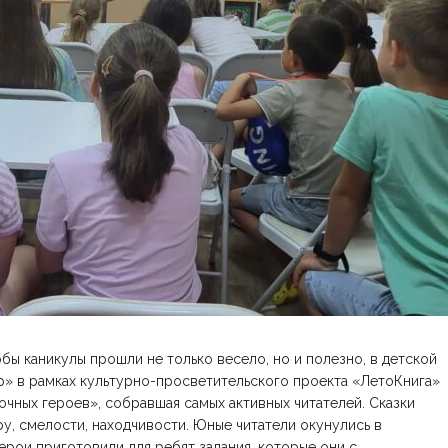
обы каникулы прошли не только весело, но и полезно, в детской
 в рамках культурно-просветительского проекта «ЛетоКнига»
очных героев», собравшая самых активных читателей. Сказки
ру, смелости, находчивости. Юные читатели окунулись в
рои приготовили для ребят задания, которые они с