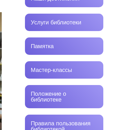
Услуги библиотеки
Памятка
Мастер-классы
Положение о
библиотеке
Правила пользования
библиотекой