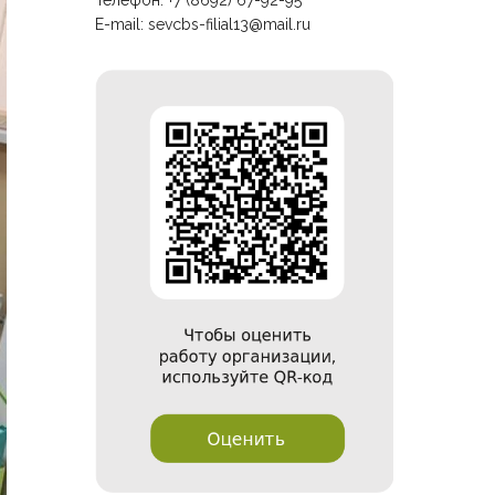
Телефон: +7 (8692) 67-92-95
E-mail:
sevcbs-filial13@mail.ru