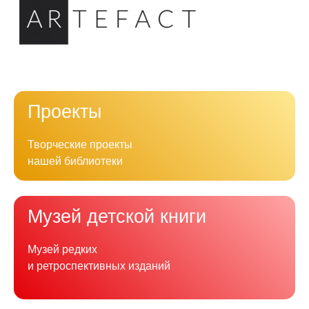
Проекты
Творческие проекты
нашей библиотеки
Музей детской книги
Музей редких
и ретроспективных изданий