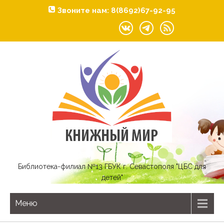
Звоните нам: 8(8692)67-92-95
Библиотека-филиал №13 ГБУК г. Севастополя "ЦБС для
детей"
Меню