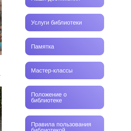
Услуги библиотеки
Памятка
Мастер-классы
,
Положение о
библиотеке
Правила пользования
библиотекой