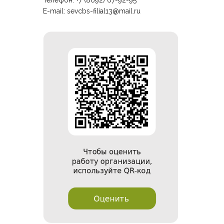
Телефон: +7 (8692) 67-92-95
E-mail:
sevcbs-filial13@mail.ru