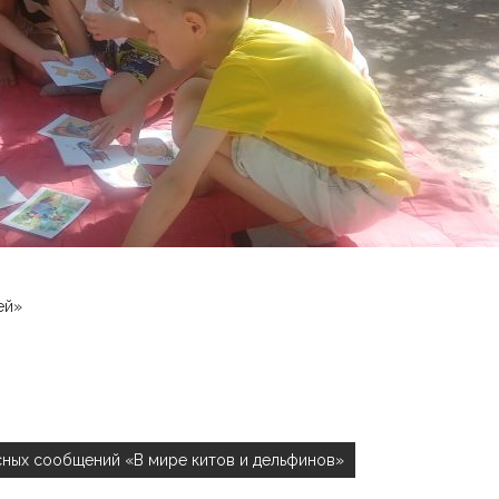
ей»
сных сообщений «В мире китов и дельфинов»