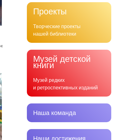
Проекты
Творческие проекты
нашей библиотеки
ом
Музей детской
книги
Музей редких
и ретроспективных изданий
Наша команда
Наши достижения