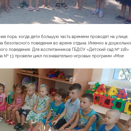
ная пора, когда дети большую часть времени проводят на улице,
ла безопасного поведения во время отдыха. Именно в дошкольн
ного поведения. Для воспитанников ГБДОУ «Детский сад № 118»
а № 13 провели цикл познавательно-игровых программ «Мое