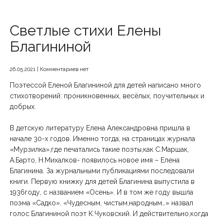
Светлые стихи Елены
Благининой
26.05.2021
|
Комментариев нет
Поэтессой Еленой Благининой для детей написано много
стихотворений: проникновенных, весёлых, поучительных и
добрых.
В детскую литературу Елена Александровна пришла в
начале 30-х годов. Именно тогда, на страницах журнала
«Мурзилка»,где печатались такие поэты,как С.Маршак,
А.Барто, Н.Михалков- появилось новое имя – Елена
Благинина. За журнальными публикациями последовали
книги. Первую книжку для детей Благинина выпустила в
1936году, с названием «Осень». И в том же году вышла
поэма «Садко». «Чудесным, чистым,народным…» назвал
голос Благининой поэт К.Чуковский. И действительно,когда