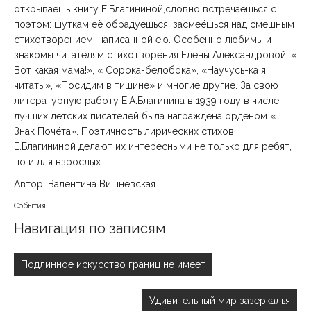
открываешь книгу Е.Благининой,словно встречаешься с
поэтом: шуткам её обрадуешься, засмеёшься над смешным
стихотворением, написанной ею. Особенно любимы и
знакомы читателям стихотворения Елены Александровой: «
Вот какая мама!», « Сорока-белобока», «Научусь-ка я
читать!», «Посидим в тишине» и многие другие. За свою
литературную работу Е.А.Благинина в 1939 году в числе
лучших детских писателей была награждена орденом «
Знак Почёта». Поэтичность лирических стихов
Е.Благининой делают их интересными не только для ребят,
но и для взрослых.
Автор: Валентина Вишневская
События
Навигация по записям
Подлинное искусство границ не имеет
Удивительный мир зазеркалья