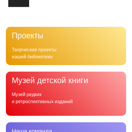
Проекты
Творческие проекты
нашей библиотеки
Музей детской книги
Музей редких
и ретроспективных изданий
Наша команда