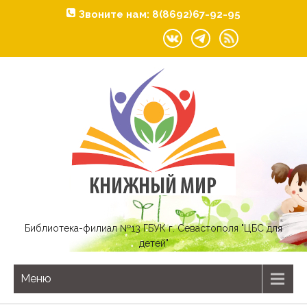
Звоните нам: 8(8692)67-92-95
Библиотека-филиал №13 ГБУК г. Севастополя "ЦБС для
детей"
Меню