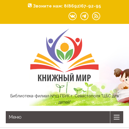
Звоните нам: 8(8692)67-92-95
Библиотека-филиал №13 ГБУК г. Севастополя "ЦБС для
детей"
Меню