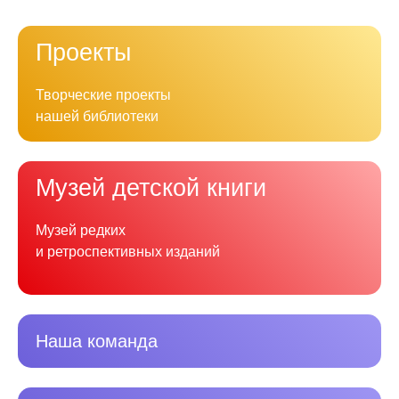
Проекты
Творческие проекты
нашей библиотеки
Музей детской книги
Музей редких
и ретроспективных изданий
Наша команда