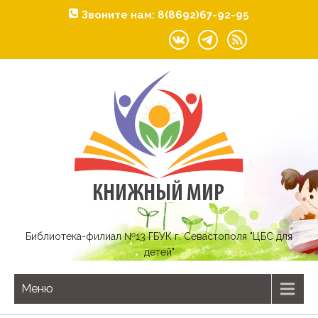
Звоните нам: 8(8692)67-92-95
Библиотека-филиал №13 ГБУК г. Севастополя "ЦБС для
детей"
Меню