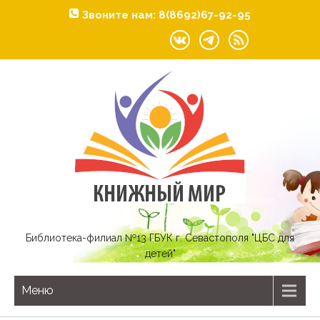
Звоните нам: 8(8692)67-92-95
Библиотека-филиал №13 ГБУК г. Севастополя "ЦБС для
детей"
Меню