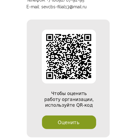
Телефон: +7 (8692) 67-92-95
E-mail:
sevcbs-filial13@mail.ru