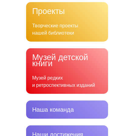
Проекты
Творческие проекты
нашей библиотеки
Музей детской
книги
Музей редких
и ретроспективных изданий
Наша команда
Наши достижения