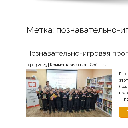
Метка: познавательно-и
Познавательно-игровая про
04.03.2025
|
Комментариев нет
|
События
В пе
этот
безд
подк
— по