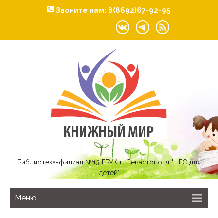
Звоните нам: 8(8692)67-92-95
Библиотека-филиал №13 ГБУК г. Севастополя "ЦБС для
детей"
Меню