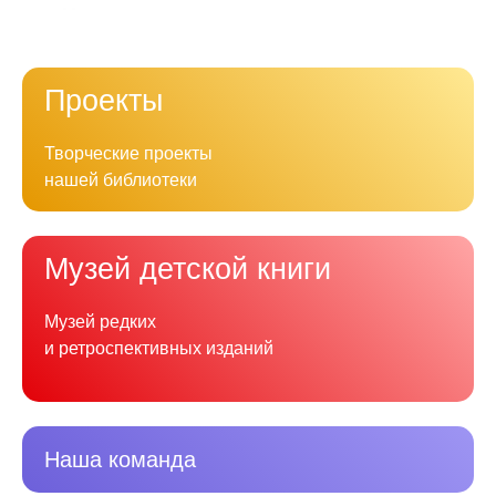
Проекты
Творческие проекты
нашей библиотеки
Музей детской книги
Музей редких
и ретроспективных изданий
Наша команда