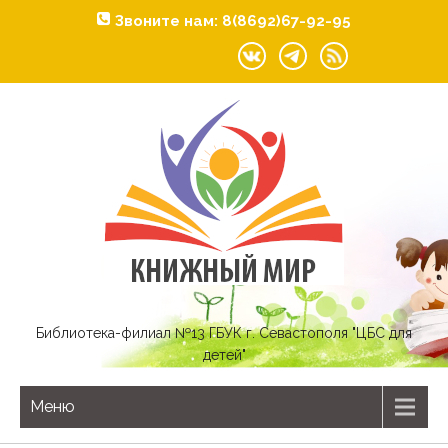
Звоните нам: 8(8692)67-92-95
Библиотека-филиал №13 ГБУК г. Севастополя "ЦБС для
детей"
Меню