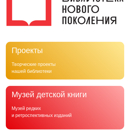
Проекты
Творческие проекты
нашей библиотеки
Музей детской книги
Музей редких
и ретроспективных изданий