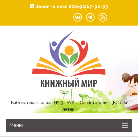
Звоните нам: 8(8692)67-92-95
Библиотека-филиал №13 ГБУК г. Севастополя "ЦБС для
детей"
Меню