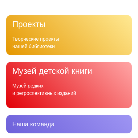
Проекты
Творческие проекты
нашей библиотеки
Музей детской книги
Музей редких
и ретроспективных изданий
Наша команда