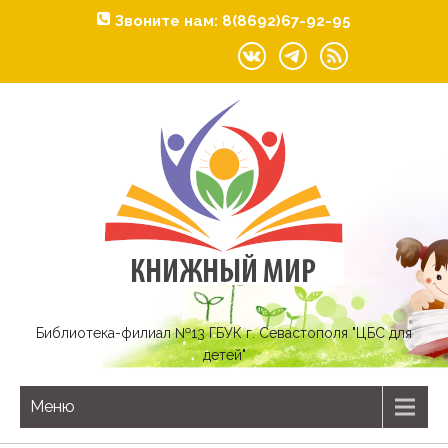
Звоните нам: 8(8692)67-92-95
Библиотека-филиал №13 ГБУК г. Севастополя "ЦБС для
детей"
Меню