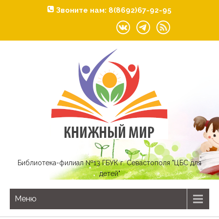
Звоните нам: 8(8692)67-92-95
Библиотека-филиал №13 ГБУК г. Севастополя "ЦБС для
детей"
Меню