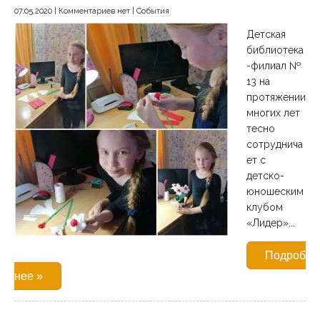
07.05.2020
|
Комментариев нет
|
События
Детская
библиотека
-филиал №
13 на
протяжении
многих лет
тесно
сотруднича
ет с
детско-
юношеским
клубом
«Лидер».…
Подроб
нее »