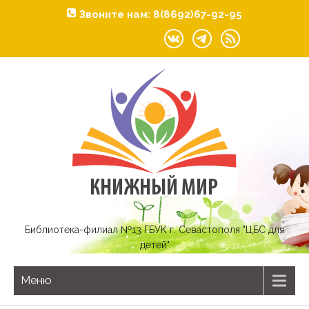
Звоните нам: 8(8692)67-92-95
Библиотека-филиал №13 ГБУК г. Севастополя "ЦБС для
детей"
Меню