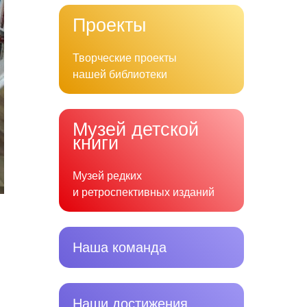
Проекты
Творческие проекты
нашей библиотеки
Музей детской
книги
Музей редких
и ретроспективных изданий
Наша команда
Наши достижения