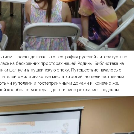
ытием. Проект доказал, что география русской литературы не
лась на бескрайних просторах нашей Родины. Библиотека на
ники шагнули в пушкинскую эпоху. Путешествие началось с
шателей ожили знаковые места: строгий, но величественный
лотыми куполами и гостеприимными домами и, конечно же,
ой колыбелью мастера, где в тишине рождались шедевры.