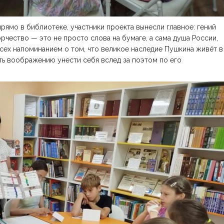
рямо в библиотеке, участники проекта вынесли главное: гений
орчество — это не просто слова на бумаге, а сама душа России,
 всех напоминанием о том, что великое наследие Пушкина живёт в
ить воображению унести себя вслед за поэтом по его