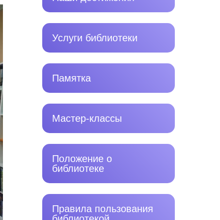
Услуги библиотеки
Памятка
Мастер-классы
Положение о
библиотеке
Правила пользования
библиотекой