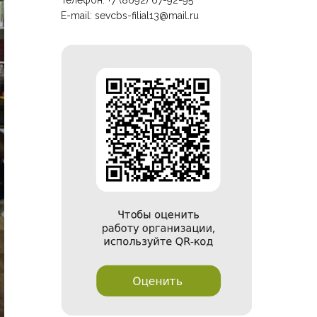
Телефон: +7 (8692) 67-92-95
E-mail:
sevcbs-filial13@mail.ru